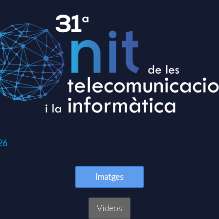
26
Imatges
Videos